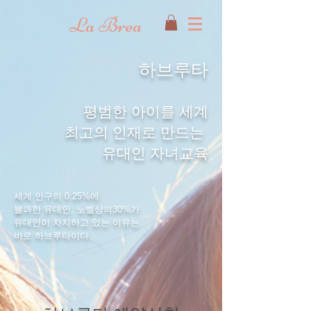
La Brea
​하브루타
평범한 아이를 세계
최고의 인재로 만드는
유대인 자녀교육
세계 인구의 0.25%에
불과한 유대인, 노벨상의
30%가
유대인이 차지하고 있는 이유는
​바로 하브루타이다.