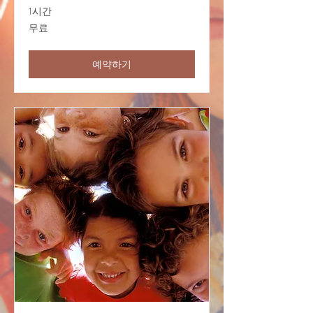
1시간
무
무료
료
예약하기