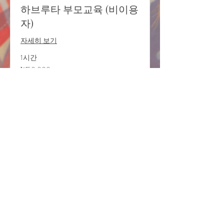
하브루타 부모교육 (비이용
자)
자세히 보기
1시간
50,000
₩50,000
대
한
민
국
예약하기
원
Join us Today!!
Contact me
Info
상호명: 라브레아 La Brea
사업자번호:
831-20-00737