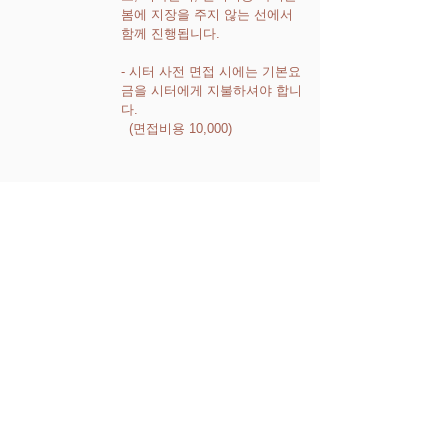
봄에 지장을 주지 않는 선에서
함께 진행됩니다.
- 시터 사전 면접 시에는 기본요
금을 시터에게 지불하셔야 합니
다.
(면접비용 10,000)
04
이용요금
- 일반 베이비시터 이용요금은
4시간 45,000원 입니다. 시간당
추가요금 9,000
- 하브루타 베이비시터 이용은 2
시간만 진행됩니다. 요금은
45,000
(하브루타 러닝 지도사 자격보
유자)